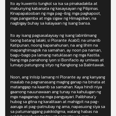
Ito ay kuwento tungkol sa isa sa pinakadakila at
mabunying kabanata ng kasaysayan ng Pilipinas.
Kinapapalooban ng mga pag-ibig, mga pagkapoot,
mga pangamba at mga sigaw ng Himagsikan, na
nagbigay buhay sa kalayaan ng isang bansa.
Ito ay isang pagsasalaysay ng isang labinlimang
taong batang lalaki, si Plorante Acab0, na umanib
Katipunan, noong kapanahunan, na ang lihim na
mapanghimagsik na samahan, ay noon pa naman,
bagu-bago pa lamang natuklasan ng mga Kastila.
Nang mga panahong iyon si Bonifacio ay umiwas at
lumayo patungong sityo ng Kangkong sa Balintawak.
Noon, ang iniisip lamang ni Plorante ay ang kanyang
maalab na pagnanasang maging ganap na binata at
matanggap na kaanib sa samahan. Kaya hindi niya
gaanong nauunawaan ang tunay na kahulugan ng
mga nagaganap na mga pangyayari. Palibhasa’y
hubog sa gitna ng karalitaan at mahigpit na pag-
aaruga at pag-patnubay ng ama, napasuong siya sa
sa patumanggang pakikidigma, walang habas na