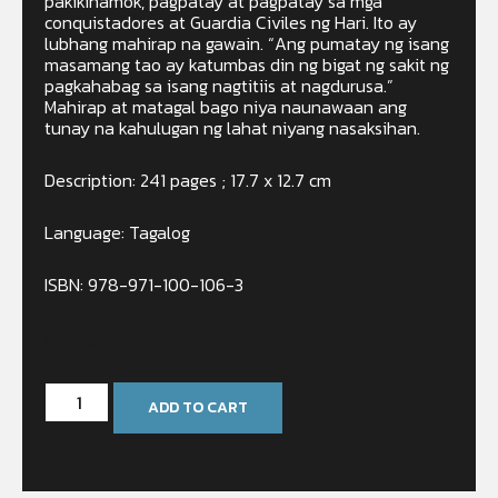
pakikihamok, pagpatay at pagpatay sa mga
conquistadores at Guardia Civiles ng Hari. Ito ay
lubhang mahirap na gawain. “Ang pumatay ng isang
masamang tao ay katumbas din ng bigat ng sakit ng
pagkahabag sa isang nagtitiis at nagdurusa.”
Mahirap at matagal bago niya naunawaan ang
tunay na kahulugan ng lahat niyang nasaksihan.
Description: 241 pages ; 17.7 x 12.7 cm
Language: Tagalog
ISBN: 978-971-100-106-3
In stock
ADD TO CART