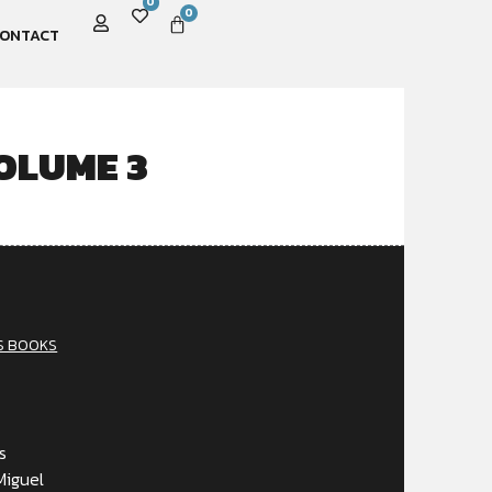
0
0
ONTACT
OLUME 3
S BOOKS
s
Miguel