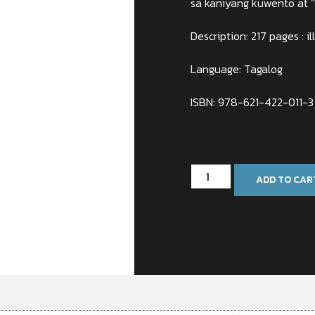
sa kaniyang kuwento at “
Description: 217 pages : il
Language: Tagalog
ISBN: 978-621-422-011-3
Only 2 left in stock
ADD TO CAR