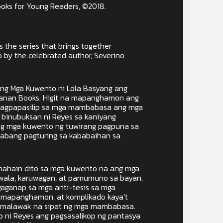
oks for Young Readers, ©2018.
 the series that brings together
no by the celebrated author, Severino
o ng Mga Kuwento ni Lola Basyang ang
hanan Books. Higit na mapanghamon ang
 magpapasilip sa mga mambabasa ang mga
 binubuksan ni Reyes sa kaniyang
g mga kuwento ng tuwirang pagpuna sa
abang pagturing sa kababaihan sa
hahain dito sa mga kuwento na ang mga
iwala, karuwagan, at pamumuno sa bayan.
aganap sa mga anti-tesis sa mga
, mapanghamon, at komplikado kaya’t
 malawak na sipat ng mga mambabasa.
o ni Reyes ang pagsasalikop ng pantasya