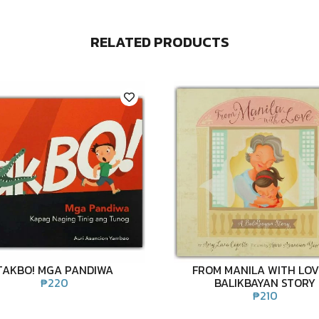
RELATED PRODUCTS
TAKBO! MGA PANDIWA
FROM MANILA WITH LOV
₱
220
BALIKBAYAN STORY
₱
210