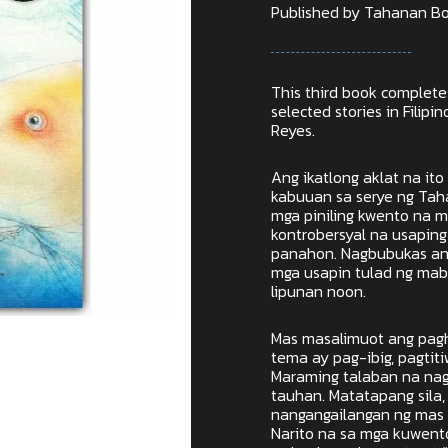
Published by Tahanan Bo
This third book completes
selected stories in Filipi
Reyes.
Ang ikatlong aklat na it
kabuuan sa serye ng Ta
mga piniling kwento na
kontrobersyal na usaping
panahon. Nagbubukas an
mga usapin tulad ng mab
lipunan noon.
Mas masalimuot ang pag
tema ay pag-ibig, pagtit
Maraming talaban na nag
tauhan. Matatapang sila
nangangailangan ng mas
Narito na sa mga kuwent