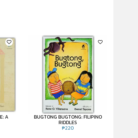
E: A
BUGTONG BUGTONG: FILIPINO
RIDDLES
₱
220