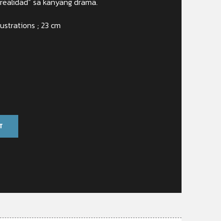
realidad” sa kanyang drama.
lustrations ; 23 cm
T