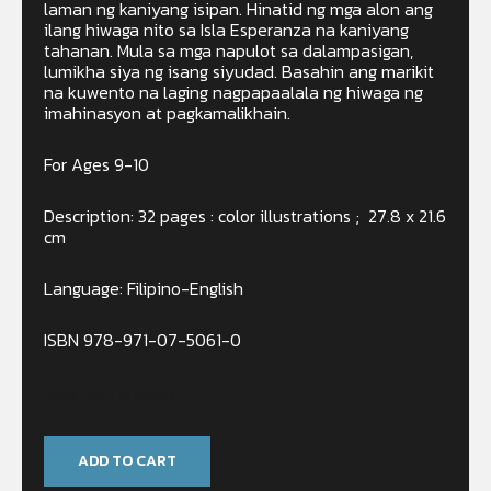
laman ng kaniyang isipan. Hinatid ng mga alon ang
ilang hiwaga nito sa Isla Esperanza na kaniyang
tahanan. Mula sa mga napulot sa dalampasigan,
lumikha siya ng isang siyudad. Basahin ang marikit
na kuwento na laging nagpapaalala ng hiwaga ng
imahinasyon at pagkamalikhain.
For Ages 9-10
Description: 32 pages : color illustrations ; 27.8 x 21.6
cm
Language: Filipino-English
ISBN 978-971-07-5061-0
Only 1 left in stock
ADD TO CART