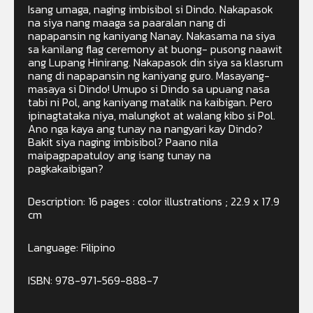
Isang umaga, naging imbisibol si Dindo. Nakapasok
na siya nang maaga sa paaralan nang di
napapansin ng kaniyang Nanay. Nakasama na siya
sa kanilang flag ceremony at buong- pusong naawit
ang Lupang Hinirang. Nakapasok din siya sa klasrum
nang di napapansin ng kaniyang guro. Masayang-
masaya si Dindo! Umupo si Dindo sa upuang nasa
tabi ni Pol, ang kaniyang matalik na kaibigan. Pero
ipinagtataka niya, malungkot at walang kibo si Pol.
Ano nga kaya ang tunay na nangyari kay Dindo?
Bakit siya naging imbisibol? Paano nila
maipagpapatuloy ang isang tunay na
pagkakaibigan?
Description: 16 pages : color illustrations ; 22.9 x 17.9
cm
Language: Filipino
ISBN: 978-971-569-888-7