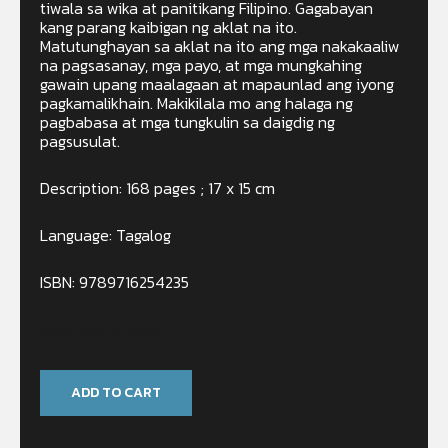
tiwala sa wika at panitikang Filipino. Gagabayan
kang parang kaibigan ng aklat na ito.
Matutunghayan sa aklat na ito ang mga nakakaaliw
na pagsasanay, mga payo, at mga mungkahing
gawain upang maalagaan at mapaunlad ang iyong
pagkamalikhain. Makikilala mo ang halaga ng
pagbabasa at mga tungkulin sa daigdig ng
pagsusulat.
Description: 168 pages ; 17 x 15 cm
Language: Tagalog
ISBN: 9789716254235
Only 1 left in stock
ADD TO CART